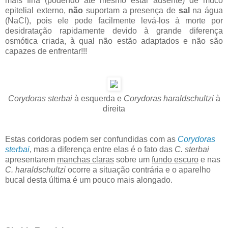
mais fina (podendo até mesmo estar ausente) de muco
epitelial externo,
não
suportam a presença de
sal
na água
(NaCl), pois ele pode facilmente levá-los à morte por
desidratação rapidamente devido à grande diferença
osmótica criada, à qual não estão adaptados e não são
capazes de enfrentar!!!
Corydoras sterbai
à esquerda e
Corydoras haraldschultzi
à
direita
Estas coridoras podem ser confundidas com as
Corydoras
sterbai
, mas a diferença entre elas é o fato das
C. sterbai
apresentarem
manchas claras
sobre um
fundo escuro
e nas
C. haraldschultzi
ocorre a situação contrária e o aparelho
bucal desta última é um pouco mais alongado.