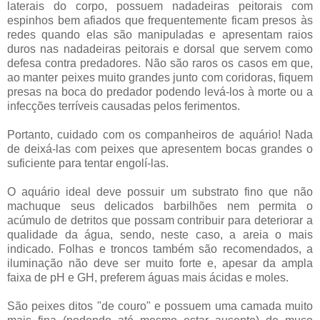
laterais do corpo, possuem nadadeiras peitorais com
espinhos bem afiados que frequentemente ficam presos às
redes quando elas são manipuladas e apresentam raios
duros nas nadadeiras peitorais e dorsal que servem como
defesa contra predadores. Não são raros os casos em que,
ao manter peixes muito grandes junto com coridoras, fiquem
presas na boca do predador podendo levá-los à morte ou a
infecções terríveis causadas pelos ferimentos.
Portanto, cuidado com os companheiros de aquário! Nada
de deixá-las com peixes que apresentem bocas grandes o
suficiente para tentar engolí-las.
O aquário ideal deve possuir um substrato fino que não
machuque seus delicados barbilhões nem permita o
acúmulo de detritos que possam contribuir para deteriorar a
qualidade da água, sendo, neste caso, a areia o mais
indicado. Folhas e troncos também são recomendados, a
iluminação não deve ser muito forte e, apesar da ampla
faixa de pH e GH, preferem águas mais ácidas e moles.
São peixes ditos "de couro" e possuem uma camada muito