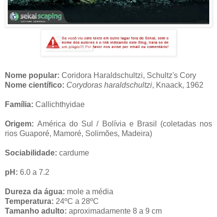
Nome popular:
Coridora Haraldschultzi, Schultz's Cory
Nome científico:
Corydoras haraldschultzi
, Knaack, 1962
Família:
Callichthyidae
Origem:
América do Sul / Bolívia e Brasil (coletadas nos
rios Guaporé, Mamoré, Solimões, Madeira)
Sociabilidade:
cardume
pH:
6.0 a 7.2
Dureza da água:
mole a média
Temperatura:
24ºC a 28ºC
Tamanho adulto:
aproximadamente 8 a 9 cm