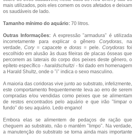
mais utilizados, pois eles comem os ovos afetados e deixam
os saudáveis de lado.
Tamanho mínimo do aquário:
7
0 litros.
Outras Informações:
A expressão "armadura" é utilizada
incorretamente para explicar o gênero
Corydoras
, na
verdade,
Cory
= capacete e
doras
= pele.
Corydoras
foi
escolhido em alusão às duas fileiras de placas ósseas que
percorrem as laterais do corpo dos peixes deste gênero, o
epíteto específico -
haraldschultzi
- foi dado em homenagem
a Harald Shultz, onde o "i" indica o sexo masculino.
A maioria das coridoras vive junto ao substrato, infelizmente,
este comportamento frequentemente leva ao erro de serem
compradas e/ou vendidas como peixes que se alimentam
de restos encontrados pelo aquário e que irão "limpar o
fundo" do seu aquário. Ledo engano!
Embora elas se alimentem de pedaços de ração que
cheguem ao substrato, não o mantém "limpo". Na verdade,
a manutenção do substrato se torna ainda mais importante