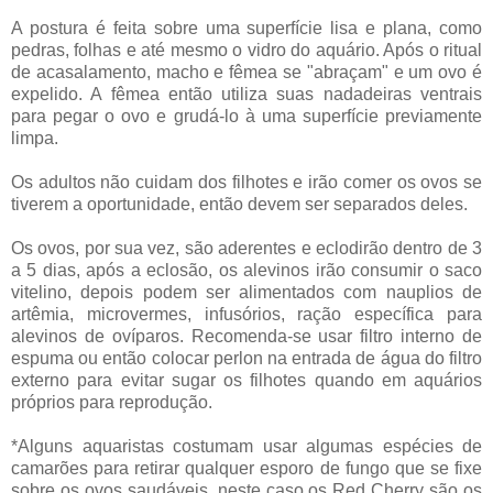
A postura é feita sobre uma superfície lisa e plana, como
pedras, folhas e até mesmo o vidro do aquário. Após o ritual
de acasalamento, macho e fêmea se "abraçam" e um ovo é
expelido. A fêmea então utiliza suas nadadeiras ventrais
para pegar o ovo e grudá-lo à uma superfície previamente
limpa.
Os adultos não cuidam dos filhotes e irão comer os ovos se
tiverem a oportunidade, então devem ser separados deles.
Os ovos, por sua vez, são aderentes e eclodirão dentro de 3
a 5 dias, após a eclosão, os alevinos irão consumir o saco
vitelino, depois podem ser alimentados com nauplios de
artêmia, microvermes, infusórios, ração específica para
alevinos de ovíparos. Recomenda-se usar filtro interno de
espuma ou então colocar perlon na entrada de água do filtro
externo para evitar sugar os filhotes quando em aquários
próprios para reprodução.
*Alguns aquaristas costumam usar algumas espécies de
camarões para retirar qualquer esporo de fungo que se fixe
sobre os ovos saudáveis, neste caso os Red Cherry são os