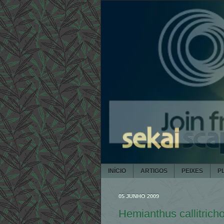
INÍCIO
ARTIGOS
PEIXES
P
05 JUNHO 2009
Hemianthus callitrich