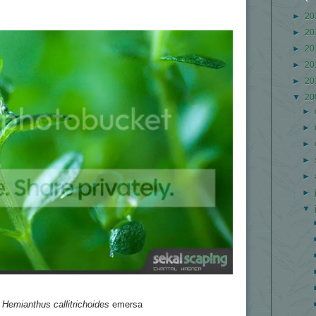
►
20
►
20
►
20
►
20
►
20
▼
20
►
►
►
►
►
►
▼
e
Hemianthus callitrichoides
emersa