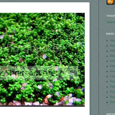
TRAD
Selec
MARC
Ag
Aq
Art
Bib
Eve
Fot
Inv
Lin
Pei
Pla
Pro
Ra
Ref
ARQU