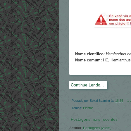
Nome científico:
Hemianthus cal
Nome comum:
HC
, Hemianthus
Continue Lendo...
Postado por
Sekai Scaping
às
18:55
1 
Temas:
Plantas
Postagens mais recentes
Assinar:
Postagens (Atom)