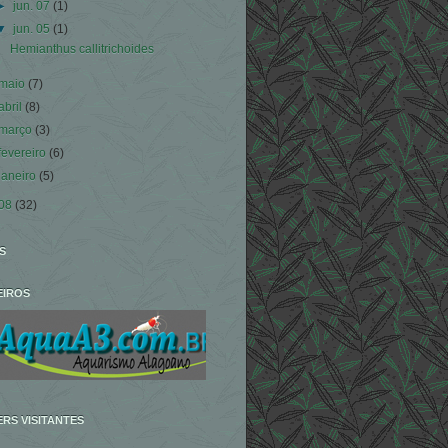
►
jun. 07
(1)
▼
jun. 05
(1)
Hemianthus callitrichoides
maio
(7)
abril
(8)
março
(3)
fevereiro
(6)
janeiro
(5)
08
(32)
S
EIROS
RS VISITANTES