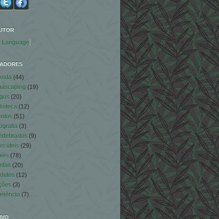
UTOR
t Language
▼
ADORES
enda
(44)
uascaping
(19)
igos
(20)
lioteca
(12)
ntos
(51)
ografia
(3)
ertebrados
(9)
ks úteis
(29)
xes
(78)
ntas
(20)
dutos
(12)
ções
(3)
erência
(7)
IVO