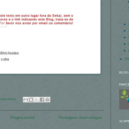
►
►
►
►
►
litrichoides
►
20
 cuba
BLOG
PARC
comentários
Página inicial
Postagens mais antigas
SCAPE