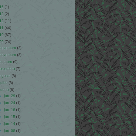
16
(1)
13
(2)
12
(11)
11
(44)
10
(67)
09
(74)
dezembro
(2)
novembro
(3)
outubro
(9)
setembro
(7)
agosto
(8)
julho
(8)
junho
(8)
►
jun. 29
(1)
►
jun. 24
(1)
►
jun. 18
(1)
►
jun. 15
(1)
►
jun. 14
(1)
►
jun. 08
(1)