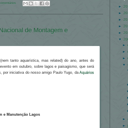
comentários
►
20
►
20
►
20
►
20
 Nacional de Montagem e
►
20
▼
20
►
►
►
(nem tanto aquarística, mas related) do ano, antes do
▼
evento em outubro, sobre lagos e paisagismo, que será
, por iniciativa do nosso amigo Paulo Yugo, da
Aquários
em e Manutenção Lagos
►
►