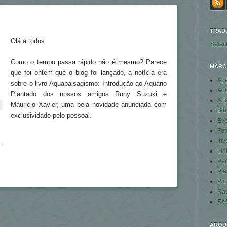
TRAD
Olá a todos
Selec
Como o tempo passa rápido não é mesmo? Parece
MARC
que foi ontem que o blog foi lançado, a notícia era
Ag
sobre o livro Aquapaisagismo: Introdução ao Aquário
Aq
Plantado dos nossos amigos Rony Suzuki e
Art
Mauricio Xavier, uma bela novidade anunciada com
Bib
exclusividade pelo pessoal.
Eve
Fot
Inv
Lin
Pei
Pla
Pro
Ra
Ref
ARQU