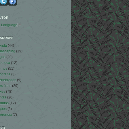
UTOR
t Language
▼
ADORES
enda
(44)
uascaping
(19)
igos
(20)
lioteca
(12)
ntos
(51)
ografia
(3)
ertebrados
(9)
ks úteis
(29)
xes
(78)
ntas
(20)
dutos
(12)
ções
(3)
erência
(7)
IVO