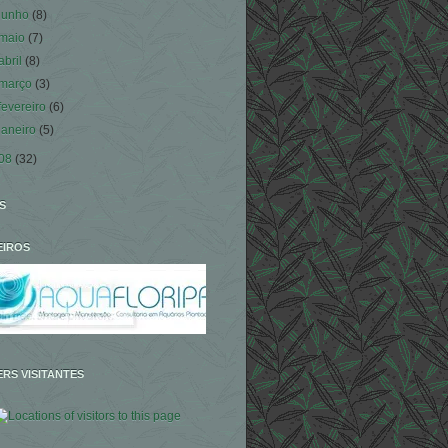
junho
(8)
maio
(7)
abril
(8)
março
(3)
fevereiro
(6)
janeiro
(5)
08
(32)
S
EIROS
RS VISITANTES