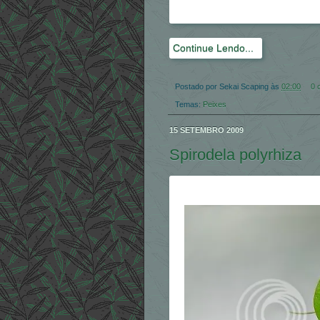
Continue Lendo...
Postado por
Sekai Scaping
às
02:00
0 
Temas:
Peixes
15 SETEMBRO 2009
Spirodela polyrhiza