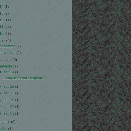
16
(1)
13
(2)
12
(11)
11
(44)
10
(67)
09
(74)
dezembro
(2)
novembro
(3)
outubro
(9)
setembro
(7)
▼
set. 24
(1)
1 ano de Sekai Scaping!!!
►
set. 22
(2)
►
set. 15
(1)
►
set. 10
(1)
►
set. 07
(1)
►
set. 03
(1)
agosto
(8)
julho
(8)