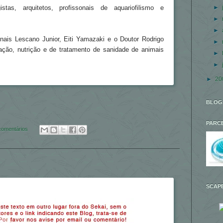
►
stas, arquitetos, profissonais de aquariofilismo e
►
►
onais Lescano Junior, Eiti Yamazaki e o Doutor Rodrigo
►
tação, nutrição e de tratamento de sanidade de animais
►
►
►
20
BLOG
PARC
comentários
SCAPE