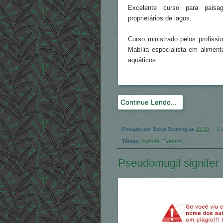
Excelente curso para paisagi
proprietários de lagos.
Curso ministrado pelos profissi
Mabília especialista em alimen
aquáticos.
Continue Lendo...
Postado por
Sekai Scaping
às
23:13
1 
Temas:
Agenda
,
Eventos
Pseudomugil signifer