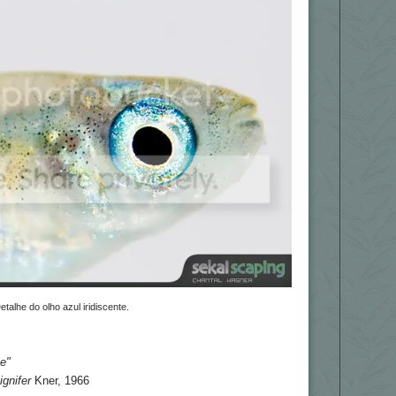
etalhe do olho azul iridiscente.
ye"
gnifer
Kner, 1966