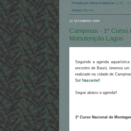
Postado por
Sekai Scaping
às
22:42
2 
Temas:
Agenda
22 SETEMBRO 2009
Campinas - 1º Curso
Manutenção Lagos
Seguindo a agenda aquarística 
encontro de Baurú, teremos um 
realizado na cidade de Campinas
Sol Nascente!!
Segue abaixo a agenda!!
1º Curso Nacional de Montag