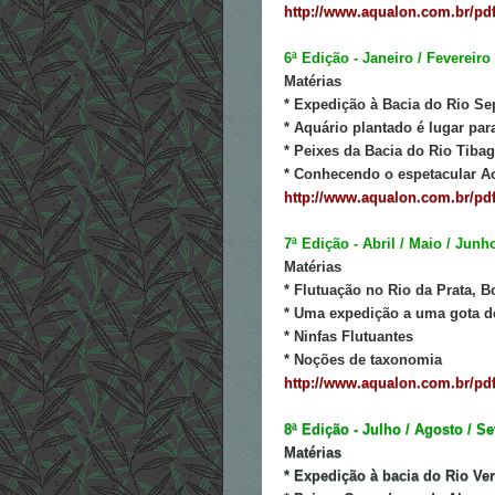
http://www.aqualon.com.br/pdf
6ª Edição - Janeiro / Fevereiro
Matérias
* Expedição à Bacia do Rio S
* Aquário plantado é lugar par
* Peixes da Bacia do Rio Tibag
* Conhecendo o espetacular A
http://www.aqualon.com.br/pdf
7ª Edição - Abril / Maio / Junh
Matérias
* Flutuação no Rio da Prata, B
* Uma expedição a uma gota d
* Ninfas Flutuantes
* Noções de taxonomia
http://www.aqualon.com.br/pdf
8ª Edição - Julho / Agosto / S
Matérias
* Expedição à bacia do Rio Ve