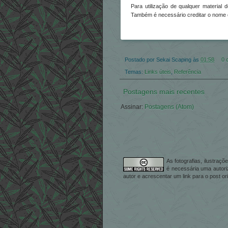
Para utilização de qualquer material
Também é necessário creditar o nome do
Postado por
Sekai Scaping
às
01:58
0 
Temas:
Links úteis
,
Referência
Postagens mais recentes
Assinar:
Postagens (Atom)
As fotografias, ilustraç
é necessária uma autori
autor e acrescentar um link para o post ori