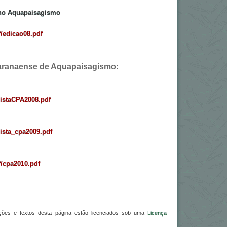
 no Aquapaisagismo
/edicao08.pdf
aranaense de Aquapaisagismo:
vistaCPA2008.pdf
ista_cpa2009.pdf
/cpa2010.pdf
trações e textos desta página estão licenciados sob uma
Licença