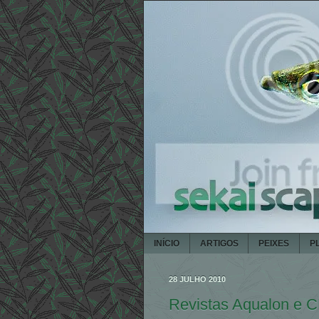
INÍCIO
ARTIGOS
PEIXES
P
28 JULHO 2010
Revistas Aqualon e C