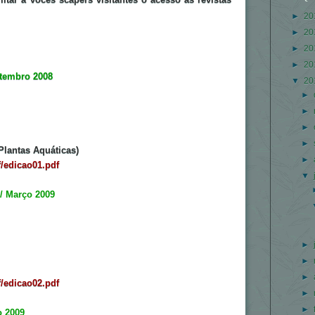
►
20
►
20
►
20
►
20
etembro 2008
▼
20
►
►
►
►
 Plantas Aquáticas)
►
/edicao01.pdf
▼
 / Março 2009
►
►
►
/edicao02.pdf
►
►
o 2009