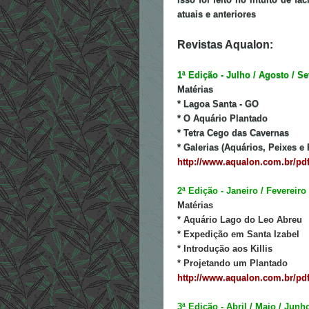
atuais e anteriores
Revistas Aqualon:
1ª Edição - Julho / Agosto / S
Matérias
* Lagoa Santa - GO
* O Aquário Plantado
* Tetra Cego das Cavernas
* Galerias (Aquários, Peixes e
http://www.aqualon.com.br/pdf
2ª Edição - Janeiro / Fevereiro
Matérias
* Aquário Lago do Leo Abreu
* Expedição em Santa Izabel
* Introdução aos Killis
* Projetando um Plantado
http://www.aqualon.com.br/pdf
3ª Edição - Abril / Maio / Junh