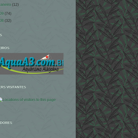
janeiro
(12)
09
(74)
08
(32)
S
EIROS
RS VISITANTES
IDORES