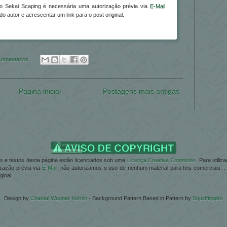
 do Sekai Scaping é necessária uma autorização prévia via
E-Mail
.
 autor e acrescentar um link para o post original.
comentários
Página inicial
Postagens mais antigas
ões e textos desta página estão licenciados sob uma
Licença Creative Commons
. Para utili
zação prévia via
E-Mail
, não autorizamos o uso de nenhum material para fins comerciais. 
ginal.
Design by
Chantal Wagner Kornin
- Background Pattern Based in Pattern by
Squidfingers