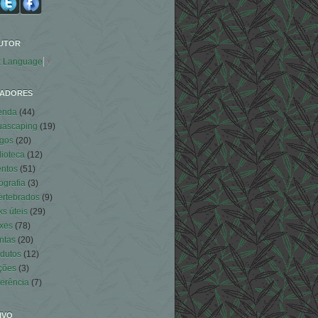
UTOR
t Language
▼
ADORES
enda
(44)
uascaping
(19)
igos
(20)
lioteca
(12)
ntos
(51)
ografia
(3)
ertebrados
(9)
ks úteis
(29)
xes
(78)
ntas
(20)
dutos
(12)
ções
(3)
erência
(7)
IVO