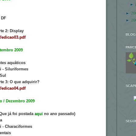
►
►
20
- DF
►
20
te 2: Display
BLOG
/edicao03.pdf
PARC
etembro 2009
tes aquáticos
i - Siluriformes
 Sul
te 3: O que adquirir?
SCAPE
/edicao04.pdf
ro / Dezembro 2009
Que já foi postada
aqui
no ano passado)
ra
SEGU
i - Characiformes
entais