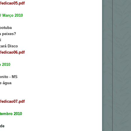
/edicao05.pdf
 / Março 2010
epotuba
a peixes?
i
cará Disco
/edicao06.pdf
o 2010
onito - MS
e água
/edicao07.pdf
etembro 2010
rde