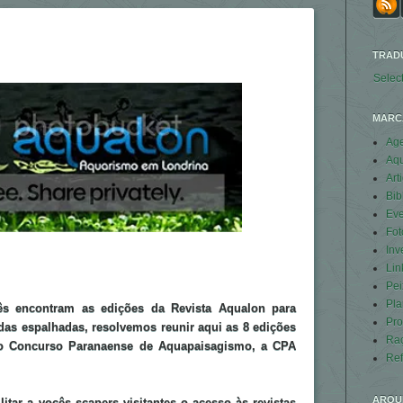
TRAD
Selec
MARC
Ag
Aq
Art
Bib
Eve
Fot
Inv
Lin
Pei
Pla
ês encontram as edições da Revista Aqualon para
Pro
as espalhadas, resolvemos reunir aqui as
8
edições
Ra
 do Concurso Paranaense de Aquapaisagismo, a CPA
Ref
ARQU
cilitar a vocês scapers visitantes o acesso às revistas