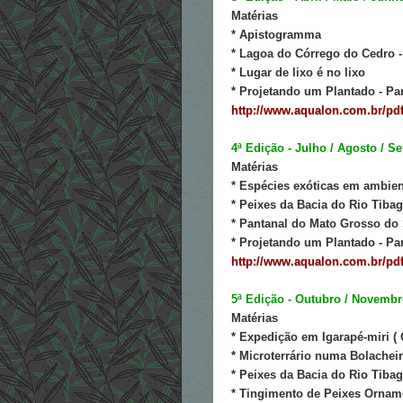
Matérias
* Apistogramma
* Lagoa do Córrego do Cedro 
* Lugar de lixo é no lixo
* Projetando um Plantado - Par
http://www.aqualon.com.br/pdf
4ª Edição - Julho / Agosto / S
Matérias
* Espécies exóticas em ambien
* Peixes da Bacia do Rio Tibag
* Pantanal do Mato Grosso do
* Projetando um Plantado - Par
http://www.aqualon.com.br/pdf
5ª Edição - Outubro / Novemb
Matérias
* Expedição em Igarapé-miri ( 
* Microterrário numa Bolachei
* Peixes da Bacia do Rio Tibag
* Tingimento de Peixes Ornam