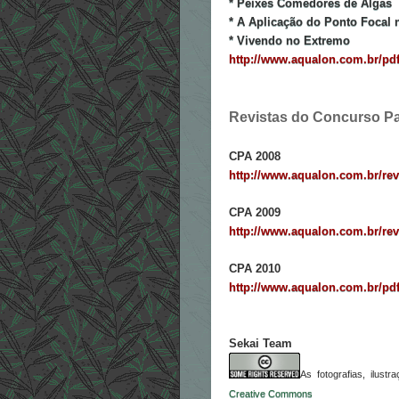
* Peixes Comedores de Algas
* A Aplicação do Ponto Focal
* Vivendo no Extremo
http://www.aqualon.com.br/pdf
Revistas do Concurso P
CPA 2008
http://www.aqualon.com.br/re
CPA 2009
http://www.aqualon.com.br/rev
CPA 2010
http://www.aqualon.com.br/pdf
Sekai Team
As fotografias, ilus
Creative Commons