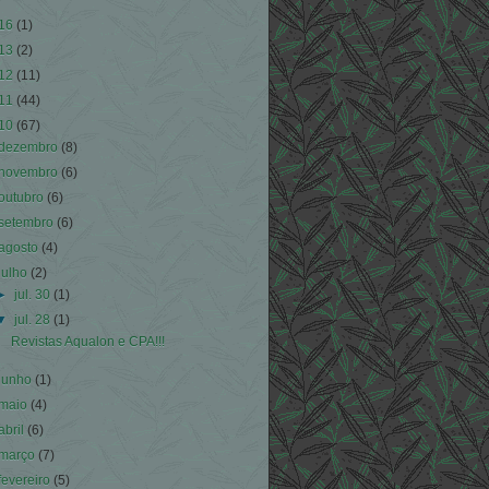
16
(1)
13
(2)
12
(11)
11
(44)
10
(67)
dezembro
(8)
novembro
(6)
outubro
(6)
setembro
(6)
agosto
(4)
julho
(2)
►
jul. 30
(1)
▼
jul. 28
(1)
Revistas Aqualon e CPA!!!
junho
(1)
maio
(4)
abril
(6)
março
(7)
fevereiro
(5)