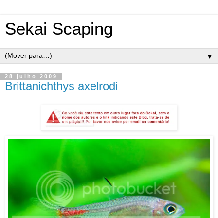
Sekai Scaping
▼
28 julho 2009
Brittanichthys axelrodi