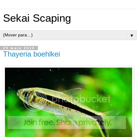
Sekai Scaping
▼
29 maio 2010
Thayeria boehlkei