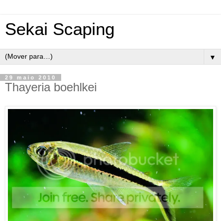
Sekai Scaping
▼
29 maio 2010
Thayeria boehlkei