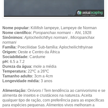
Nome popular:
Killifish lampeye, Lampeye de Norman
Nome científico:
Poropanchax normani
- Ahl, 1928
Sinônimos:
Aplocheilichthys normani , Micropanchax
normani
Família:
Poeciliidae Sub-família: Aplocheilichthyinae
Origem:
Oeste e Centro da África
Sociabilidade:
Cardume
pH:
6.5 a 7.2
Dureza da água:
mole a média
Temperatura:
22ºC a 26ºC
Tamanho adulto:
3cm a 4cm
Longevidade média:
3 anos
Alimentação:
Onívoro / Tem tendência ao carnivorismo e se
alimenta de insetos e crustáceos na natureza. Aceita
qualquer tipo de ração, com preferência para as específicas
para espécies pequenas. Alimentos vivos melhoram a