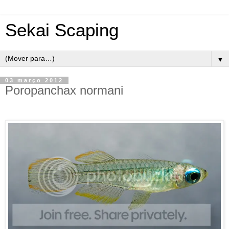
Sekai Scaping
▼
03 março 2012
Poropanchax normani