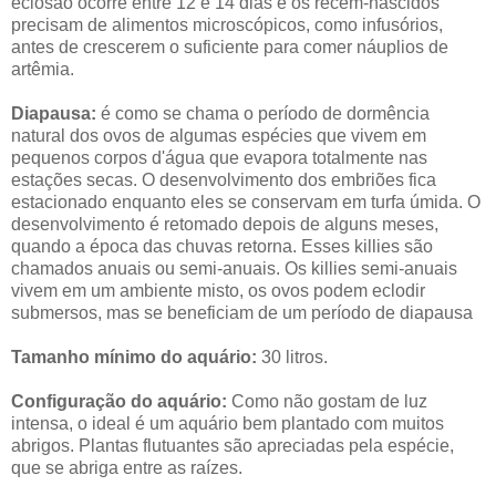
eclosão ocorre entre 12 e 14 dias e os recém-nascidos
precisam de alimentos microscópicos, como infusórios,
antes de crescerem o suficiente para comer náuplios de
artêmia.
Diapausa:
é como se chama o período de dormência
natural dos ovos de algumas espécies que vivem em
pequenos corpos d'água que evapora totalmente nas
estações secas. O desenvolvimento dos embriões fica
estacionado enquanto eles se conservam em turfa úmida. O
desenvolvimento é retomado depois de alguns meses,
quando a época das chuvas retorna. Esses killies são
chamados anuais ou semi-anuais. Os killies semi-anuais
vivem em um ambiente misto, os ovos podem eclodir
submersos, mas se beneficiam de um período de diapausa
Tamanho mínimo do aquário:
30 litros.
Configuração do aquário:
Como não gostam de luz
intensa, o ideal é um aquário bem plantado com muitos
abrigos. Plantas flutuantes são apreciadas pela espécie,
que se abriga entre as raízes.