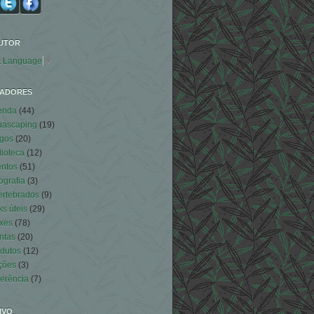
UTOR
t Language
▼
ADORES
enda
(44)
uascaping
(19)
igos
(20)
lioteca
(12)
ntos
(51)
ografia
(3)
ertebrados
(9)
ks úteis
(29)
xes
(78)
ntas
(20)
dutos
(12)
ções
(3)
erência
(7)
IVO