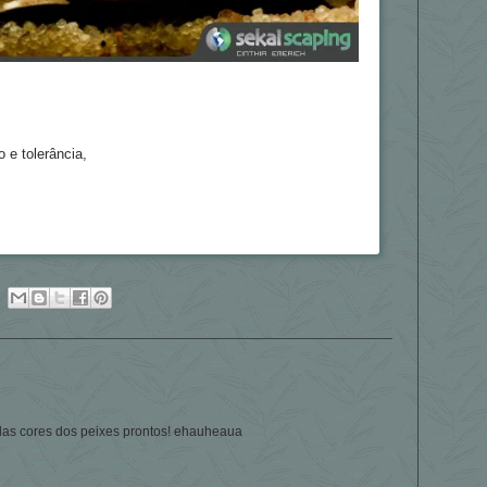
e tolerância,
as cores dos peixes prontos! ehauheaua