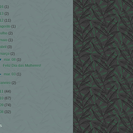
16
(1)
13
(2)
12
(11)
agosto
(1)
julho
(2)
maio
(1)
abril
(3)
março
(2)
▼
mar. 08
(1)
Feliz Dia das Mulheres!
►
mar. 03
(1)
janeiro
(2)
11
(44)
10
(67)
09
(74)
08
(32)
S