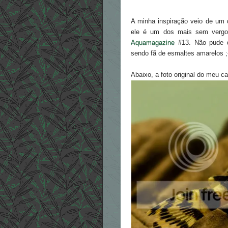
A minha inspiração veio de um
ele é um dos mais sem vergo
Aquamagazine
#13. Não pude d
sendo fã de esmaltes amarelos ;
Abaixo, a foto original do meu c