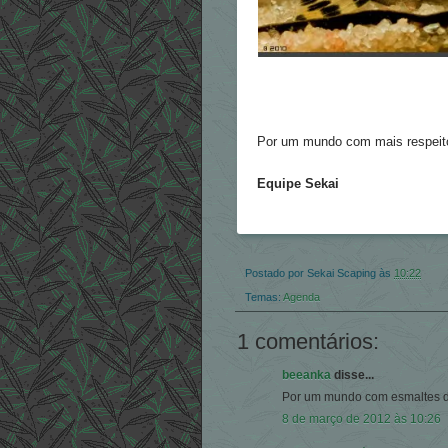
Por um mundo com mais respeito 
Equipe Sekai
Postado por
Sekai Scaping
às
10:22
Temas:
Agenda
1 comentários:
beeanka
disse...
Por um mundo com esmaltes d
8 de março de 2012 às 10:26