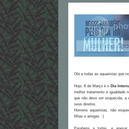
Olá a todas as aquaristas que 
Hoje, 8 de Março é o
Dia Intern
melhor tratamento e igualdade n
que não deve ser esquecida, a 
seus direitos.
Homens aquaristas, não esque
filhas e amigas. :)
Parabéns a todas, e apesar