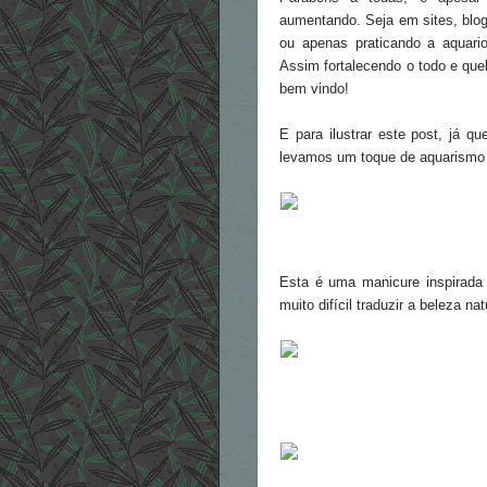
aumentando. Seja em sites, blo
ou apenas praticando a aquario
Assim fortalecendo o todo e que
bem vindo!
E para ilustrar este post, já 
levamos um toque de aquarismo 
Esta é uma manicure inspirada
muito difícil traduzir a beleza nat