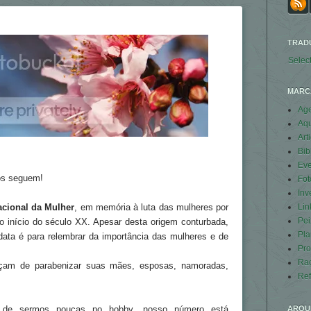
TRAD
Selec
MARC
Ag
Aq
Art
Bib
Eve
nos seguem!
Fot
Inv
Lin
acional da Mulher
, em memória à luta das mulheres por
Pei
o início do século XX. Apesar desta origem conturbada,
Pla
data é para relembrar da importância das mulheres e de
Pro
Ra
çam de parabenizar suas mães, esposas, namoradas,
Ref
ARQU
 de sermos poucas no hobby, nosso número está