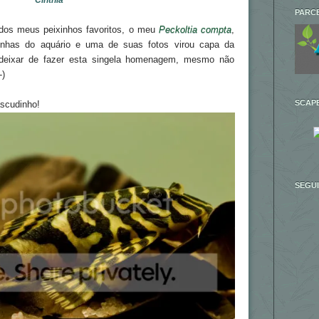
Cinthia
PARC
 dos meus peixinhos favoritos, o meu
Peckoltia compta
,
nhas do aquário e uma de suas fotos virou capa da
eixar de fazer esta singela homenagem, mesmo não
-)
SCAPE
ascudinho!
SEGU