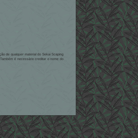
zação de qualquer material do Sekai Scaping
. Também é necessário creditar o nome do