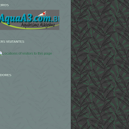
EIROS
RS VISITANTES
IDORES