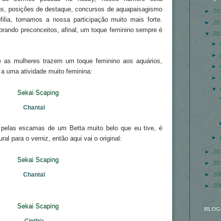
gs, posições de destaque, concursos de aquapaisagismo
►
20
filia, tornamos a nossa participação muito mais forte.
►
20
brando preconceitos, afinal, um toque feminino sempre é
▼
20
►
►
que as mulheres trazem um toque feminino aos aquários,
►
a uma atividade muito feminina:
►
▼
Chantal
 pelas escamas de um Betta muito belo que eu tive, é
►
ural para o verniz, então aqui vai o original:
►
20
►
20
►
20
Chantal
►
20
BLOG