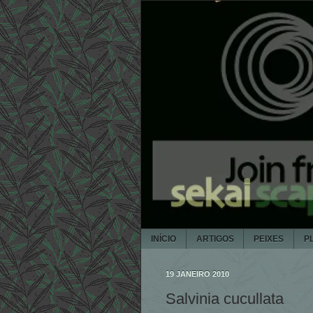
INÍCIO
ARTIGOS
PEIXES
P
19 JANEIRO 2010
Salvinia cucullata