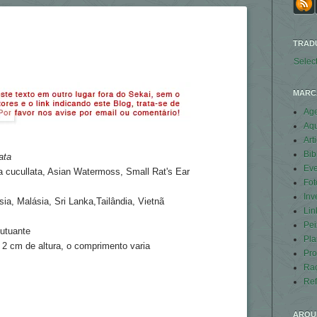
TRAD
Selec
MARC
Ag
Aq
Art
Bib
ata
Eve
ia cucullata, Asian Watermoss, Small Rat's Ear
Fot
Inv
ia, Malásia, Sri Lanka,Tailândia, Vietnã
Lin
Pei
utuante
Pla
2 cm de altura, o comprimento varia
Pro
Ra
Ref
ARQU