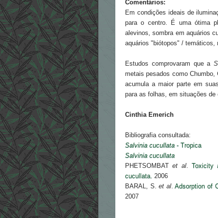
Comentários:
Em condições ideais de ilumina
para o centro. É uma ótima pl
alevinos, sombra em aquários cu
aquários "biótopos" / temáticos,
Estudos comprovaram que a
S
metais pesados como Chumbo, C
acumula a maior parte em suas
para as folhas, em situações de 
Cinthia Emerich
Bibliografia consultada:
Salvinia cucullata
- Tropica
Salvinia cucullata
PHETSOMBAT
et al
.
Toxicity
cucullata.
2006
BARAL, S.
et al
.
Adsorption of C
2007