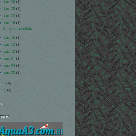
►
jan. 26
(1)
►
jan. 25
(1)
►
jan. 22
(1)
▼
jan. 19
(1)
Salvinia cucullata
►
jan. 16
(1)
►
jan. 13
(1)
►
jan. 10
(1)
►
jan. 07
(1)
►
jan. 04
(1)
►
jan. 03
(1)
09
(74)
08
(32)
S
EIROS