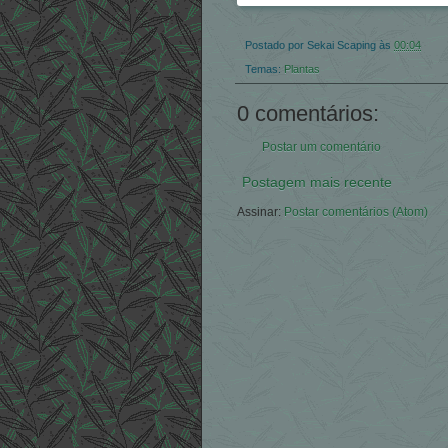
Postado por
Sekai Scaping
às
00:04
Temas:
Plantas
0 comentários:
Postar um comentário
Postagem mais recente
Assinar:
Postar comentários (Atom)