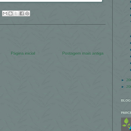
Página inicial
Postagem mais antiga
►
20
►
20
BLOG
PARC