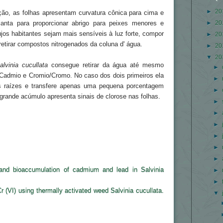
►
20
ção, as folhas apresentam curvatura cônica para cima e
►
20
anta para proporcionar abrigo para peixes menores e
jos habitantes sejam mais sensíveis à luz forte, compor
►
20
 retirar compostos nitrogenados da coluna d' água.
►
20
▼
20
alvinia cucullata
consegue retirar da água até mesmo
►
admio e Cromio/Cromo. No caso dos dois primeiros ela
►
 raízes e transfere apenas uma pequena porcentagem
►
grande acúmulo apresenta sinais de clorose nas folhas.
►
►
►
►
►
►
 and bioaccumulation of cadmium and lead in Salvinia
►
►
r (VI) using thermally activated weed Salvinia cucullata.
▼