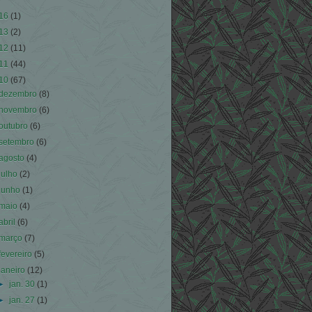
16
(1)
13
(2)
12
(11)
11
(44)
10
(67)
dezembro
(8)
novembro
(6)
outubro
(6)
setembro
(6)
agosto
(4)
julho
(2)
junho
(1)
maio
(4)
abril
(6)
março
(7)
fevereiro
(5)
janeiro
(12)
►
jan. 30
(1)
►
jan. 27
(1)