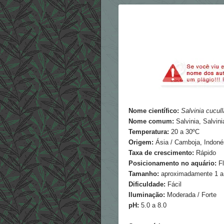
Nome científico:
Salvinia cucull
Nome comum:
Salvinia, Salvin
Temperatura:
20 a 30ºC
Origem:
Ásia / Camboja, Indonés
Taxa de crescimento:
Rápido
Posicionamento no aquário:
Fl
Tamanho:
aproximadamente 1 a 
Dificuldade:
Fácil
Iluminação:
Moderada / Forte
pH:
5.0 a 8.0