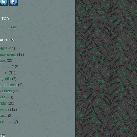
UTOR
t Language
▼
ADORES
enda
(44)
uascaping
(19)
igos
(20)
lioteca
(12)
ntos
(51)
ografia
(3)
ertebrados
(9)
ks úteis
(29)
xes
(78)
ntas
(20)
dutos
(12)
ções
(3)
erência
(7)
IVO